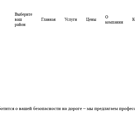
Выберите
О
ваш
Главная
Услуги
Цены
К
компании
район
аботится о вашей безопасности на дороге – мы предлагаем проф