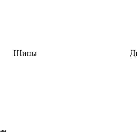
Шины
Д
нам